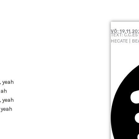
INHAL
VON
VÖ: 19.11.2
TEXT: C.C.E
YOUT
HECATE | BE
ANZE
, yeah
 ah
, yeah
 yeah