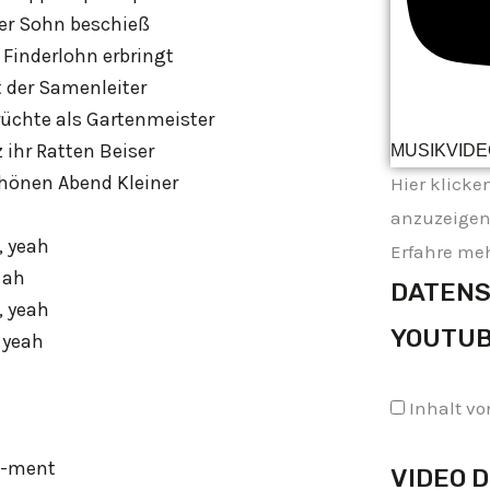
der Sohn beschieß
 Finderlohn erbringt
 der Samenleiter
rüchte als Gartenmeister
z ihr Ratten Beiser
MUSIKVIDE
chönen Abend Kleiner
Hier klicke
anzuzeigen
, yeah
Erfahre meh
 ah
DATENS
, yeah
YOUTU
 yeah
Inhalt v
t-ment
VIDEO 