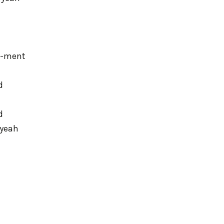
t-ment
d
d
 yeah