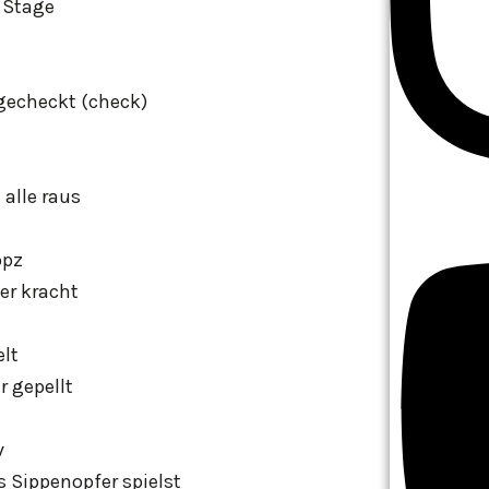
 Stage
gecheckt (check)
 alle raus
opz
er kracht
lt
r gepellt
v
s Sippenopfer spielst