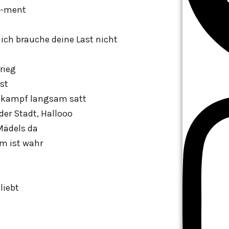
t-ment
ich brauche deine Last nicht
rieg
st
ngkampf langsam satt
 der Stadt, Hallooo
Mädels da
m ist wahr
liebt