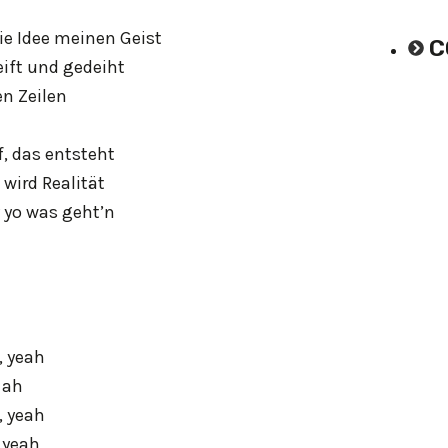
die Idee meinen Geist
C
eift und gedeiht
en Zeilen
pf, das entsteht
 wird Realität
y yo was geht’n
, yeah
 ah
, yeah
 yeah