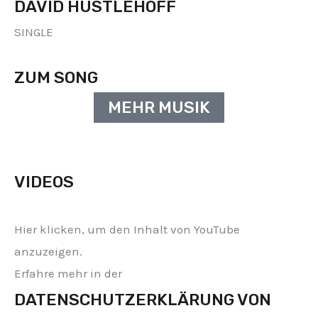
DAVID HUSTLEHOFF
SINGLE
ZUM SONG
MEHR MUSIK
VIDEOS
INHALT
INHALT
INHALT
VON
VON
VON
Hier klicken, um den Inhalt von YouTube
YOUTUBE
YOUTUBE
YOUTUBE
ANZEIGEN
ANZEIGEN
ANZEIGEN
anzuzeigen.
Erfahre mehr in der
DATENSCHUTZERKLÄRUNG VON