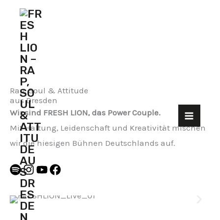
ZUM
INHALT
SPRINGEN
Rap, Soul & Attitude
aus Dresden
Wir sind FRESH LION, das Power Couple.
Mit Haltung, Leidenschaft und Kreativität mischen
wir die hiesigen Bühnen Deutschlands auf.
S
I
Y
F
P
N
O
A
O
S
U
C
T
T
T
E
I
A
U
B