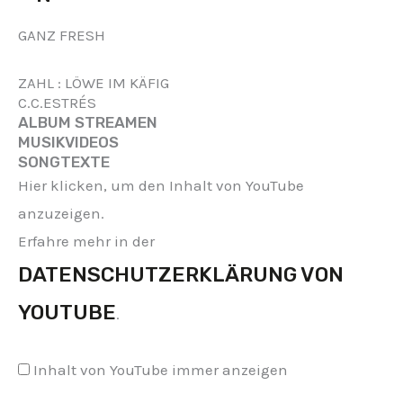
F
G
B
O
INHALT
VON
Y
R
E
O
GANZ FRESH
YOUTUBE
A
K
ANZEIGEN
M
ZAHL : LÖWE IM KÄFIG
C.C.ESTRÉS
ALBUM STREAMEN
MUSIKVIDEOS
SONGTEXTE
Hier klicken, um den Inhalt von YouTube
anzuzeigen.
Erfahre mehr in der
DATENSCHUTZERKLÄRUNG VON
YOUTUBE
.
Inhalt von YouTube immer anzeigen