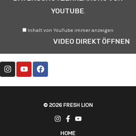
YOUTUBE
.
Inhalt von YouTube immer anzeigen
VIDEO DIREKT ÖFFNEN
I
Y
F
N
O
A
S
U
C
T
T
E
A
U
B
G
B
O
© 2026 FRESH LION
R
E
O
A
K
M
HOME