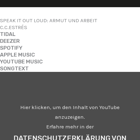
SPEAK IT OUT LOUD: ARMUT UND ARBEIT
C.C.ESTRÉS
TIDAL
DEEZER
SPOTIFY
APPLE MUSIC
YOUTUBE MUSIC
SONGTEXT
Inhalt
von
YouTube
anzeigen
Hier klicken, um den Inhalt von YouTube
anzuzeigen.
Erfahre mehr in der
DATENSCHUTZERKLÄRUNG VON